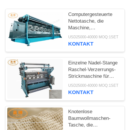
Computergesteuerte
Nettotasche, die
Maschine,
Gemüse/Früchte
USD25000-40000 MOQ:1SET
verpacken
KONTAKT
Nettotaschen-
Maschine herstellt
Einzelne Nadel-Stange
Raschel-Verzerrungs-
Strickmaschine für
Nettotaschen-
USD25000-40000 MOQ:1SET
Herstellung
KONTAKT
Knotenlose
Baumwollmaschen-
Tasche, die