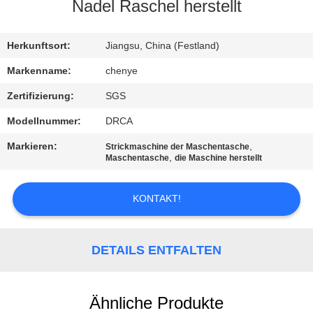
Nadel Raschel herstellt
KONTAKTIEREN
SIE
Herkunftsort:
Jiangsu, China (Festland)
UNS
Markenname:
chenye
Zertifizierung:
SGS
FORDERN
Modellnummer:
DRCA
SIE
Markieren:
,
Strickmaschine der Maschentasche
EIN
,
Maschentasche
die Maschine herstellt
ZITAT
KONTAKT!
SITEMAP
DETAILS ENTFALTEN
DATENSCHUTZRICHTLINIE
Ähnliche Produkte