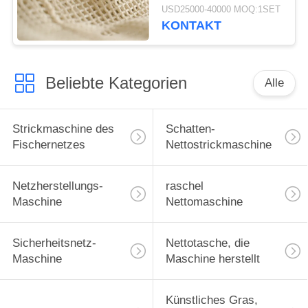
Maschinen-
USD25000-40000 MOQ:1SET
Energieeinsparung mit
KONTAKT
offenem Nocken-
Getriebe macht
Beliebte Kategorien
Alle
Strickmaschine des
Schatten-
Fischernetzes
Nettostrickmaschine
Netzherstellungs-
raschel
Maschine
Nettomaschine
Sicherheitsnetz-
Nettotasche, die
Maschine
Maschine herstellt
Künstliches Gras,