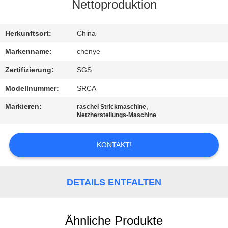
Nettoproduktion
KONTAKTIEREN
SIE
Herkunftsort:
China
UNS
Markenname:
chenye
Zertifizierung:
SGS
FORDERN
Modellnummer:
SRCA
SIE
Markieren:
,
raschel Strickmaschine
EIN
Netzherstellungs-Maschine
ZITAT
KONTAKT!
SITEMAP
DETAILS ENTFALTEN
DATENSCHUTZRICHTLINIE
Ähnliche Produkte