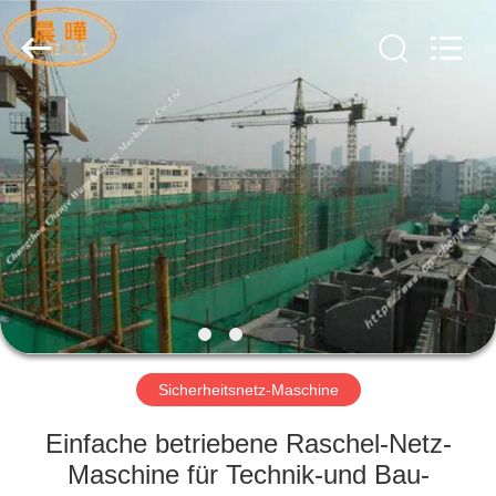
Warp
Knitting
Machinery
Co.,
Ltd.
Leave
Messages.
All
ZUHAUSE
Rights
Reserved.
PRODUKTE
WIR
ÜBER
UNS
WERKSFÜHRUNG
Sicherheitsnetz-Maschine
Einfache betriebene Raschel-Netz-
QUALITÄTSKONTROLLE
Maschine für Technik-und Bau-