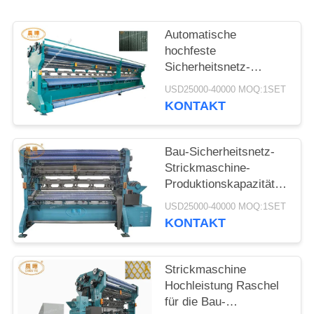
Automatische
hochfeste
Sicherheitsnetz-
Maschine für Bau-Fall-
USD25000-40000 MOQ:1SET
Schutz
KONTAKT
Bau-Sicherheitsnetz-
Strickmaschine-
Produktionskapazität
300 - 400
USD25000-40000 MOQ:1SET
Kilogramm/Tag
KONTAKT
Strickmaschine
Hochleistung Raschel
für die Bau-