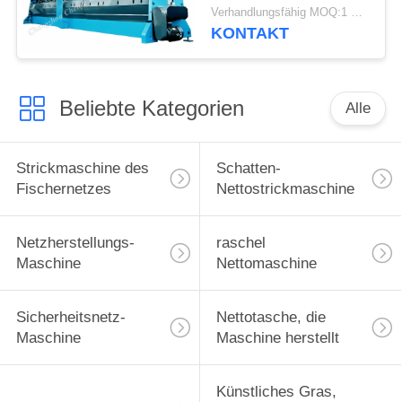
Maschine 3 - 7.5KW
Verhandlungsfähig MOQ:1 Satz
mit negativem Garn
KONTAKT
ließ weg System
Beliebte Kategorien
Alle
Strickmaschine des
Schatten-
Fischernetzes
Nettostrickmaschine
Netzherstellungs-
raschel
Maschine
Nettomaschine
Sicherheitsnetz-
Nettotasche, die
Maschine
Maschine herstellt
Künstliches Gras,