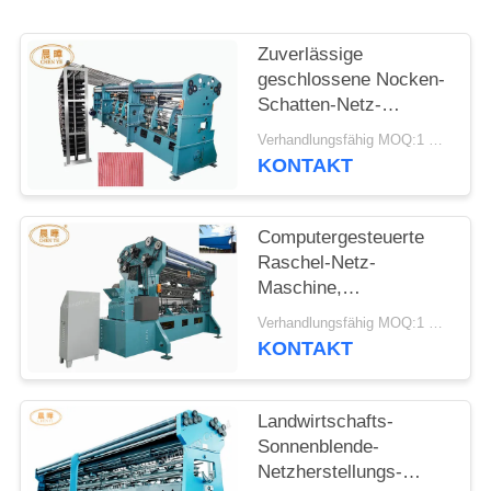
Zuverlässige
geschlossene Nocken-
Schatten-Netz-
Produktionsmaschine-
Verhandlungsfähig MOQ:1 Satz
einzelne Nadel-
KONTAKT
Stangen-Art
Computergesteuerte
Raschel-Netz-
Maschine,
geschlossene
Verhandlungsfähig MOQ:1 Satz
übersetzende Raschel-
KONTAKT
Verzerrungs-
Strickmaschine
Landwirtschafts-
Sonnenblende-
Netzherstellungs-