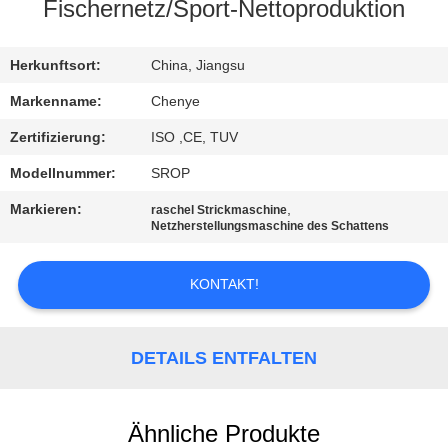
Fischernetz/Sport-Nettoproduktion
KONTAKTIEREN
SIE
Herkunftsort:
China, Jiangsu
UNS
Markenname:
Chenye
Zertifizierung:
ISO ,CE, TUV
FORDERN
Modellnummer:
SROP
SIE
Markieren:
,
raschel Strickmaschine
EIN
Netzherstellungsmaschine des Schattens
ZITAT
KONTAKT!
SITEMAP
DETAILS ENTFALTEN
DATENSCHUTZRICHTLINIE
Ähnliche Produkte