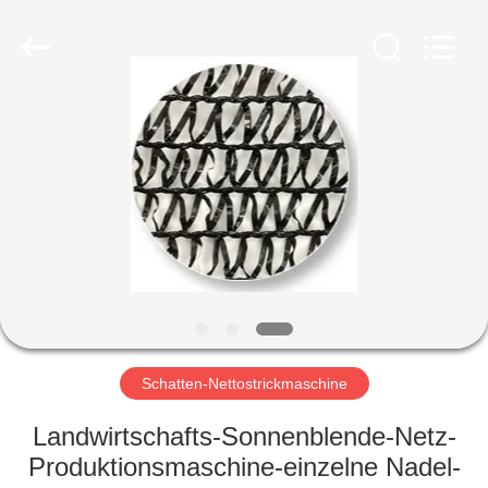
Warp
Knitting
Machinery
Co.,
Ltd.
Leave
Messages.
All
ZUHAUSE
Rights
Reserved.
PRODUKTE
WIR
ÜBER
UNS
WERKSFÜHRUNG
Schatten-Nettostrickmaschine
Landwirtschafts-Sonnenblende-Netz-
QUALITÄTSKONTROLLE
Produktionsmaschine-einzelne Nadel-