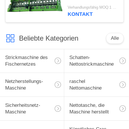
mit dem negativen
Verhandlungsfähig MOQ:1 Satz
Garn gelassen weg
KONTAKT
vom System
Beliebte Kategorien
Alle
Strickmaschine des
Schatten-
Fischernetzes
Nettostrickmaschine
Netzherstellungs-
raschel
Maschine
Nettomaschine
Sicherheitsnetz-
Nettotasche, die
Maschine
Maschine herstellt