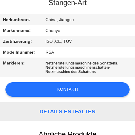
Stangen-Art
KONTAKTIEREN
SIE
Herkunftsort:
China, Jiangsu
UNS
Markenname:
Chenye
Zertifizierung:
ISO ,CE, TUV
FORDERN
Modellnummer:
RSA
SIE
Markieren:
,
Netzherstellungsmaschine des Schattens
EIN
Netzherstellungsmaschinenschatten-
Netzmaschine des Schattens
ZITAT
KONTAKT!
SITEMAP
DETAILS ENTFALTEN
DATENSCHUTZRICHTLINIE
Ähnliche Produkte