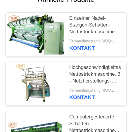
Einzelner Nadel-
Stangen-Schatten-
Nettostrickmaschine
mit geöltem
Verhandlungsfähig MOQ:1 Satz
Exzentergetriebe
KONTAKT
Hochgeschwindigkeitsschatt
Nettostrickmaschine, 3
- Netzherstellungs-
Maschine des
Verhandlungsfähig MOQ:1 Satz
Schatten-7.5KW
KONTAKT
Computergesteuerte
Schatten-
Nettostrickmaschine